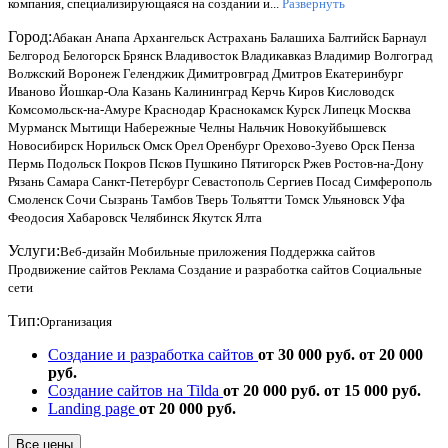
компания, специализирующаяся на создании и...
Развернуть
Город:
Абакан
Анапа
Архангельск
Астрахань
Балашиха
Балтийск
Барнаул
Белгород
Белогорск
Брянск
Владивосток
Владикавказ
Владимир
Волгоград
Волжский
Воронеж
Геленджик
Димитровград
Дмитров
Екатеринбург
Иваново
Йошкар-Ола
Казань
Калининград
Керчь
Киров
Кисловодск
Комсомольск-на-Амуре
Краснодар
Краснокамск
Курск
Липецк
Москва
Мурманск
Мытищи
Набережные Челны
Нальчик
Новокуйбышевск
Новосибирск
Норильск
Омск
Орел
Оренбург
Орехово-Зуево
Орск
Пенза
Пермь
Подольск
Покров
Псков
Пушкино
Пятигорск
Ржев
Ростов-на-Дону
Рязань
Самара
Санкт-Петербург
Севастополь
Сергиев Посад
Симферополь
Смоленск
Сочи
Сызрань
Тамбов
Тверь
Тольятти
Томск
Ульяновск
Уфа
Феодосия
Хабаровск
Челябинск
Якутск
Ялта
Услуги:
Веб-дизайн
Мобильные приложения
Поддержка сайтов
Продвижение сайтов
Реклама
Создание и разработка сайтов
Социальные
сети
Тип:
Организация
Создание и разработка сайтов
от 30 000 руб.
от 20 000
руб.
Создание сайтов на Tilda
от 20 000 руб.
от 15 000 руб.
Landing page
от 20 000 руб.
Все цены