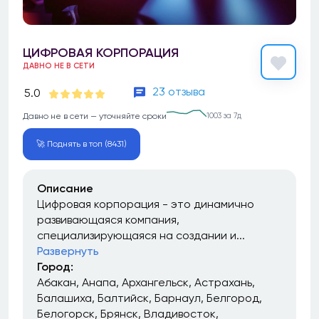
ЦИФРОВАЯ КОРПОРАЦИЯ
ДАВНО НЕ В СЕТИ
23 отзыва
5.0
Давно не в сети — уточняйте сроки
1003 за 7д
🚀 Поднять в топ (8431)
Описание
Цифровая корпорация - это динамично
развивающаяся компания,
специализирующаяся на создании и...
Развернуть
Город:
Абакан
Анапа
Архангельск
Астрахань
Балашиха
Балтийск
Барнаул
Белгород
Белогорск
Брянск
Владивосток