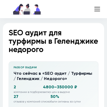
SEO аудит для
турфирмы в Геленджике
недорого
РАЗБОР ВЫДАЧИ
Что сейчас в «SEO аудит / Турфирмы
/ Геленджик / Недорого»
2
4800–350000 ₽
компании в подборке
вилка цен в выдаче
27
50%
отзывов у компаний списка
были активны за сутки