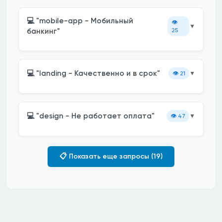
💻 "mobile-app - Мобильный
👁️
▼
банкинг"
25
💻 "landing - Качественно и в срок"
👁️
21
▼
💻 "design - Не работает оплата"
👁️
47
▼
📋 Показать еще запросы (19)