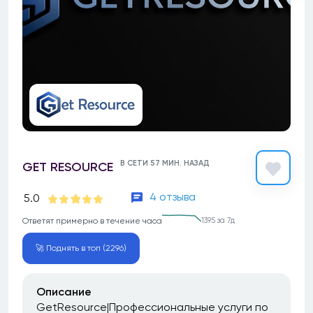
В СЕТИ 57 МИН. НАЗАД
GET RESOURCE
4 отзыва
5.0
Ответят примерно в течение часа
1395 за 7д
🚀 Поднять в топ (2296)
Описание
GetResource|Профессиональные услуги по