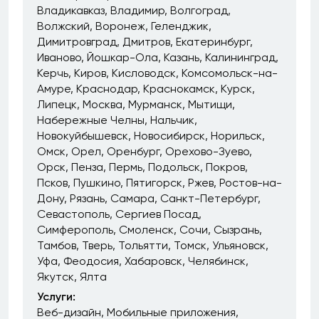
Владикавказ
Владимир
Волгоград
Волжский
Воронеж
Геленджик
Димитровград
Дмитров
Екатеринбург
Иваново
Йошкар-Ола
Казань
Калининград
Керчь
Киров
Кисловодск
Комсомольск-на-
Амуре
Краснодар
Краснокамск
Курск
Липецк
Москва
Мурманск
Мытищи
Набережные Челны
Нальчик
Новокуйбышевск
Новосибирск
Норильск
Омск
Орел
Оренбург
Орехово-Зуево
Орск
Пенза
Пермь
Подольск
Покров
Псков
Пушкино
Пятигорск
Ржев
Ростов-на-
Дону
Рязань
Самара
Санкт-Петербург
Севастополь
Сергиев Посад
Симферополь
Смоленск
Сочи
Сызрань
Тамбов
Тверь
Тольятти
Томск
Ульяновск
Уфа
Феодосия
Хабаровск
Челябинск
Якутск
Ялта
Услуги:
Веб-дизайн
Мобильные приложения