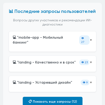
📊 Последние запросы пользователей
Вопросы других участников и рекомендации ИИ-
диагностики
💻 "mobile-app - Мобильный
👁️
▼
банкинг"
27
💻 "landing - Качественно и в срок"
👁️
23
▼
💻 "landing - Устаревший дизайн"
👁️
9
▼
📋 Показать еще запросы (12)