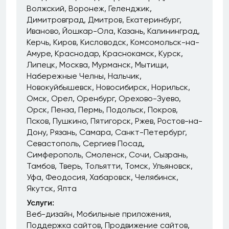
Волжский
Воронеж
Геленджик
Димитровград
Дмитров
Екатеринбург
Иваново
Йошкар-Ола
Казань
Калининград
Керчь
Киров
Кисловодск
Комсомольск-на-
Амуре
Краснодар
Краснокамск
Курск
Липецк
Москва
Мурманск
Мытищи
Набережные Челны
Нальчик
Новокуйбышевск
Новосибирск
Норильск
Омск
Орел
Оренбург
Орехово-Зуево
Орск
Пенза
Пермь
Подольск
Покров
Псков
Пушкино
Пятигорск
Ржев
Ростов-на-
Дону
Рязань
Самара
Санкт-Петербург
Севастополь
Сергиев Посад
Симферополь
Смоленск
Сочи
Сызрань
Тамбов
Тверь
Тольятти
Томск
Ульяновск
Уфа
Феодосия
Хабаровск
Челябинск
Якутск
Ялта
Услуги:
Веб-дизайн
Мобильные приложения
Поддержка сайтов
Продвижение сайтов