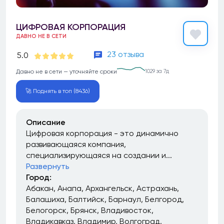
ЦИФРОВАЯ КОРПОРАЦИЯ
ДАВНО НЕ В СЕТИ
23 отзыва
5.0
Давно не в сети — уточняйте сроки
1029 за 7д
🚀 Поднять в топ (8436)
Описание
Цифровая корпорация - это динамично
развивающаяся компания,
специализирующаяся на создании и...
Развернуть
Город:
Абакан
Анапа
Архангельск
Астрахань
Балашиха
Балтийск
Барнаул
Белгород
Белогорск
Брянск
Владивосток
Владикавказ
Владимир
Волгоград