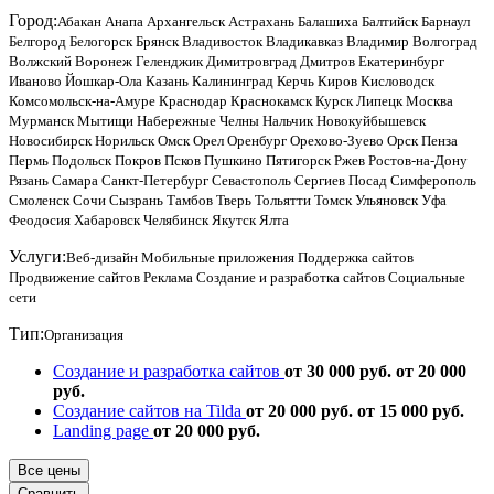
Город:
Абакан
Анапа
Архангельск
Астрахань
Балашиха
Балтийск
Барнаул
Белгород
Белогорск
Брянск
Владивосток
Владикавказ
Владимир
Волгоград
Волжский
Воронеж
Геленджик
Димитровград
Дмитров
Екатеринбург
Иваново
Йошкар-Ола
Казань
Калининград
Керчь
Киров
Кисловодск
Комсомольск-на-Амуре
Краснодар
Краснокамск
Курск
Липецк
Москва
Мурманск
Мытищи
Набережные Челны
Нальчик
Новокуйбышевск
Новосибирск
Норильск
Омск
Орел
Оренбург
Орехово-Зуево
Орск
Пенза
Пермь
Подольск
Покров
Псков
Пушкино
Пятигорск
Ржев
Ростов-на-Дону
Рязань
Самара
Санкт-Петербург
Севастополь
Сергиев Посад
Симферополь
Смоленск
Сочи
Сызрань
Тамбов
Тверь
Тольятти
Томск
Ульяновск
Уфа
Феодосия
Хабаровск
Челябинск
Якутск
Ялта
Услуги:
Веб-дизайн
Мобильные приложения
Поддержка сайтов
Продвижение сайтов
Реклама
Создание и разработка сайтов
Социальные
сети
Тип:
Организация
Создание и разработка сайтов
от 30 000 руб.
от 20 000
руб.
Создание сайтов на Tilda
от 20 000 руб.
от 15 000 руб.
Landing page
от 20 000 руб.
Все цены
Сравнить