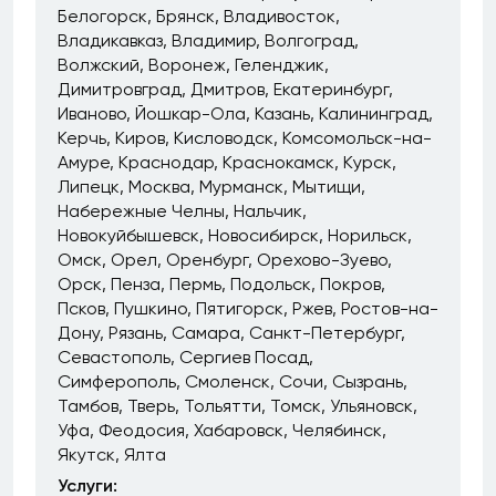
Белогорск
Брянск
Владивосток
Владикавказ
Владимир
Волгоград
Волжский
Воронеж
Геленджик
Димитровград
Дмитров
Екатеринбург
Иваново
Йошкар-Ола
Казань
Калининград
Керчь
Киров
Кисловодск
Комсомольск-на-
Амуре
Краснодар
Краснокамск
Курск
Липецк
Москва
Мурманск
Мытищи
Набережные Челны
Нальчик
Новокуйбышевск
Новосибирск
Норильск
Омск
Орел
Оренбург
Орехово-Зуево
Орск
Пенза
Пермь
Подольск
Покров
Псков
Пушкино
Пятигорск
Ржев
Ростов-на-
Дону
Рязань
Самара
Санкт-Петербург
Севастополь
Сергиев Посад
Симферополь
Смоленск
Сочи
Сызрань
Тамбов
Тверь
Тольятти
Томск
Ульяновск
Уфа
Феодосия
Хабаровск
Челябинск
Якутск
Ялта
Услуги: