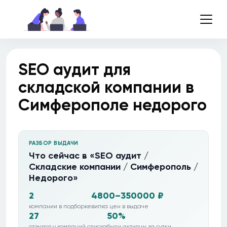
SEO аудит для
складской компании в
Симферополе недорого
РАЗБОР ВЫДАЧИ
Что сейчас в «SEO аудит /
Складские компании / Симферополь /
Недорого»
2
4800–350000 ₽
компании в подборке
вилка цен в выдаче
27
50%
отзывов у компаний списка
были активны за сутки