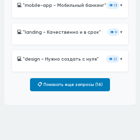
💻 "mobile-app - Мобильный банкинг"
👁️
13
▼
💻 "landing - Качественно и в срок"
👁️
9
▼
💻 "design - Нужно создать с нуля"
👁️
21
▼
📋 Показать еще запросы (16)