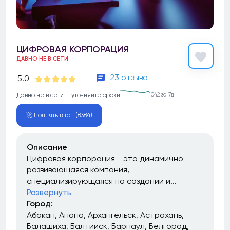
ЦИФРОВАЯ КОРПОРАЦИЯ
ДАВНО НЕ В СЕТИ
23 отзыва
5.0
Давно не в сети — уточняйте сроки
1042 за 7д
🚀 Поднять в топ (8384)
Описание
Цифровая корпорация - это динамично
развивающаяся компания,
специализирующаяся на создании и...
Развернуть
Город:
Абакан
Анапа
Архангельск
Астрахань
Балашиха
Балтийск
Барнаул
Белгород