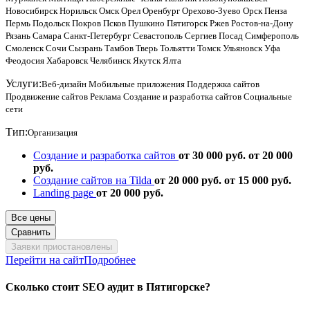
Новосибирск
Норильск
Омск
Орел
Оренбург
Орехово-Зуево
Орск
Пенза
Пермь
Подольск
Покров
Псков
Пушкино
Пятигорск
Ржев
Ростов-на-Дону
Рязань
Самара
Санкт-Петербург
Севастополь
Сергиев Посад
Симферополь
Смоленск
Сочи
Сызрань
Тамбов
Тверь
Тольятти
Томск
Ульяновск
Уфа
Феодосия
Хабаровск
Челябинск
Якутск
Ялта
Услуги:
Веб-дизайн
Мобильные приложения
Поддержка сайтов
Продвижение сайтов
Реклама
Создание и разработка сайтов
Социальные
сети
Тип:
Организация
Создание и разработка сайтов
от 30 000 руб.
от 20 000
руб.
Создание сайтов на Tilda
от 20 000 руб.
от 15 000 руб.
Landing page
от 20 000 руб.
Все цены
Сравнить
Заявки приостановлены
Перейти на сайт
Подробнее
Сколько стоит SEO аудит в Пятигорске?