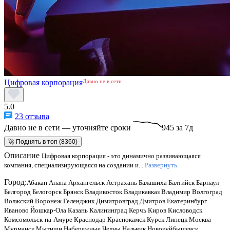
Цифровая корпорация
Давно не в сети
5.0
23 отзыва
Давно не в сети — уточняйте сроки
945 за 7д
🚀 Поднять в топ (8360)
Описание
Цифровая корпорация - это динамично развивающаяся
компания, специализирующаяся на создании и...
Развернуть
Город:
Абакан
Анапа
Архангельск
Астрахань
Балашиха
Балтийск
Барнаул
Белгород
Белогорск
Брянск
Владивосток
Владикавказ
Владимир
Волгоград
Волжский
Воронеж
Геленджик
Димитровград
Дмитров
Екатеринбург
Иваново
Йошкар-Ола
Казань
Калининград
Керчь
Киров
Кисловодск
Комсомольск-на-Амуре
Краснодар
Краснокамск
Курск
Липецк
Москва
Мурманск
Мытищи
Набережные Челны
Нальчик
Новокуйбышевск