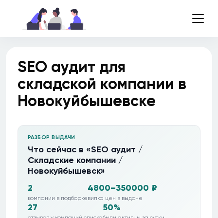
SEO аудит для
складской компании в
Новокуйбышевске
РАЗБОР ВЫДАЧИ
Что сейчас в «SEO аудит /
Складские компании /
Новокуйбышевск»
2
4800–350000 ₽
компании в подборке
вилка цен в выдаче
27
50%
отзывов у компаний списка
были активны за сутки