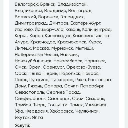
Белогорск
Брянск
Владивосток
Владикавказ
Владимир
Волгоград
Волжский
Воронеж
Геленджик
Димитровград
Дмитров
Екатеринбург
Иваново
Йошкар-Ола
Казань
Калининград
Керчь
Киров
Кисловодск
Комсомольск-на-
Амуре
Краснодар
Краснокамск
Курск
Липецк
Москва
Мурманск
Мытищи
Набережные Челны
Нальчик
Новокуйбышевск
Новосибирск
Норильск
Омск
Орел
Оренбург
Орехово-Зуево
Орск
Пенза
Пермь
Подольск
Покров
Псков
Пушкино
Пятигорск
Ржев
Ростов-на-
Дону
Рязань
Самара
Санкт-Петербург
Севастополь
Сергиев Посад
Симферополь
Смоленск
Сочи
Сызрань
Тамбов
Тверь
Тольятти
Томск
Ульяновск
Уфа
Феодосия
Хабаровск
Челябинск
Якутск
Ялта
Услуги: