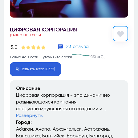
ЦИФРОВАЯ КОРПОРАЦИЯ
ДАВНО НЕ В СЕТИ
23 отзыва
5.0
Давно не в сети — уточняйте сроки
1020 за 7д
🚀 Поднять в топ (8378)
Описание
Цифровая корпорация - это динамично
развивающаяся компания,
специализирующаяся на создании и...
Развернуть
Город:
Абакан
Анапа
Архангельск
Астрахань
Балашиха
Балтийск
Барнаул
Белгород