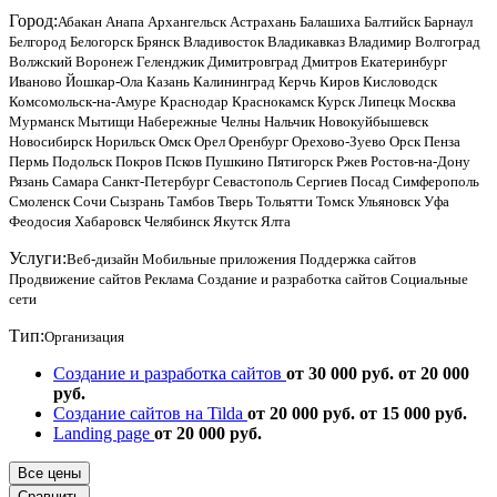
Город:
Абакан
Анапа
Архангельск
Астрахань
Балашиха
Балтийск
Барнаул
Белгород
Белогорск
Брянск
Владивосток
Владикавказ
Владимир
Волгоград
Волжский
Воронеж
Геленджик
Димитровград
Дмитров
Екатеринбург
Иваново
Йошкар-Ола
Казань
Калининград
Керчь
Киров
Кисловодск
Комсомольск-на-Амуре
Краснодар
Краснокамск
Курск
Липецк
Москва
Мурманск
Мытищи
Набережные Челны
Нальчик
Новокуйбышевск
Новосибирск
Норильск
Омск
Орел
Оренбург
Орехово-Зуево
Орск
Пенза
Пермь
Подольск
Покров
Псков
Пушкино
Пятигорск
Ржев
Ростов-на-Дону
Рязань
Самара
Санкт-Петербург
Севастополь
Сергиев Посад
Симферополь
Смоленск
Сочи
Сызрань
Тамбов
Тверь
Тольятти
Томск
Ульяновск
Уфа
Феодосия
Хабаровск
Челябинск
Якутск
Ялта
Услуги:
Веб-дизайн
Мобильные приложения
Поддержка сайтов
Продвижение сайтов
Реклама
Создание и разработка сайтов
Социальные
сети
Тип:
Организация
Создание и разработка сайтов
от 30 000 руб.
от 20 000
руб.
Создание сайтов на Tilda
от 20 000 руб.
от 15 000 руб.
Landing page
от 20 000 руб.
Все цены
Сравнить