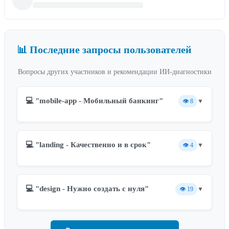
📊 Последние запросы пользователей
Вопросы других участников и рекомендации ИИ-диагностики
💻 "mobile-app - Мобильный банкинг"
👁️
8
▼
💻 "landing - Качественно и в срок"
👁️
4
▼
💻 "design - Нужно создать с нуля"
👁️
19
▼