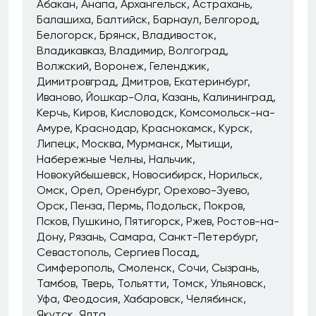
Абакан
Анапа
Архангельск
Астрахань
Балашиха
Балтийск
Барнаул
Белгород
Белогорск
Брянск
Владивосток
Владикавказ
Владимир
Волгоград
Волжский
Воронеж
Геленджик
Димитровград
Дмитров
Екатеринбург
Иваново
Йошкар-Ола
Казань
Калининград
Керчь
Киров
Кисловодск
Комсомольск-на-
Амуре
Краснодар
Краснокамск
Курск
Липецк
Москва
Мурманск
Мытищи
Набережные Челны
Нальчик
Новокуйбышевск
Новосибирск
Норильск
Омск
Орел
Оренбург
Орехово-Зуево
Орск
Пенза
Пермь
Подольск
Покров
Псков
Пушкино
Пятигорск
Ржев
Ростов-на-
Дону
Рязань
Самара
Санкт-Петербург
Севастополь
Сергиев Посад
Симферополь
Смоленск
Сочи
Сызрань
Тамбов
Тверь
Тольятти
Томск
Ульяновск
Уфа
Феодосия
Хабаровск
Челябинск
Якутск
Ялта