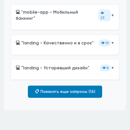
💻 "mobile-app - Мобильный
👁️
▼
банкинг"
23
💻 "landing - Качественно и в срок"
👁️
19
▼
💻 "landing - Устаревший дизайн"
👁️
8
▼
📋 Показать еще запросы (16)