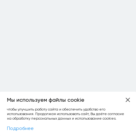
Мы используем файлы cookie
ОСТАЛОСЬ:
чтобы улучшить работу сайта и обеспечить удобство его
использования. Продолжая использовать сайт, Вы даёте согласие
уточнить фильтр
сравнить топ-3
спросить ИИ
на обработку персональных данных и использование cookies.
×
как выбирать
Фильтры
На карте
Подробнее