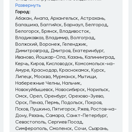
Развернуть
Город:
Абакан
Анапа
Архангельск
Астрахань
Балашиха
Балтийск
Барнаул
Белгород
Белогорск
Брянск
Владивосток
Владикавказ
Владимир
Волгоград
Волжский
Воронеж
Геленджик
Димитровград
Дмитров
Екатеринбург
Иваново
Йошкар-Ола
Казань
Калининград
Керчь
Киров
Кисловодск
Комсомольск-на-
Амуре
Краснодар
Краснокамск
Курск
Липецк
Москва
Мурманск
Мытищи
Набережные Челны
Нальчик
Новокуйбышевск
Новосибирск
Норильск
Омск
Орел
Оренбург
Орехово-Зуево
Орск
Пенза
Пермь
Подольск
Покров
Псков
Пушкино
Пятигорск
Ржев
Ростов-на-
Дону
Рязань
Самара
Санкт-Петербург
Севастополь
Сергиев Посад
Симферополь
Смоленск
Сочи
Сызрань