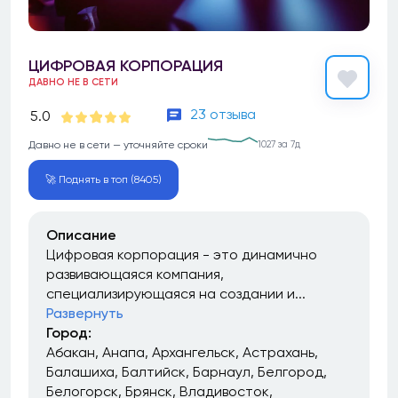
ЦИФРОВАЯ КОРПОРАЦИЯ
ДАВНО НЕ В СЕТИ
23 отзыва
5.0
Давно не в сети — уточняйте сроки
1027 за 7д
🚀 Поднять в топ (8405)
Описание
Цифровая корпорация - это динамично
развивающаяся компания,
специализирующаяся на создании и...
Развернуть
Город:
Абакан
Анапа
Архангельск
Астрахань
Балашиха
Балтийск
Барнаул
Белгород
Белогорск
Брянск
Владивосток