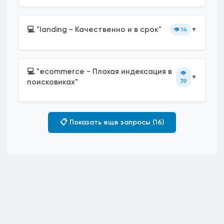
💻 "landing - Качественно и в срок"
👁️
14
▼
💻 "ecommerce - Плохая индексация в
👁️
▼
поисковиках"
39
📋 Показать еще запросы (16)