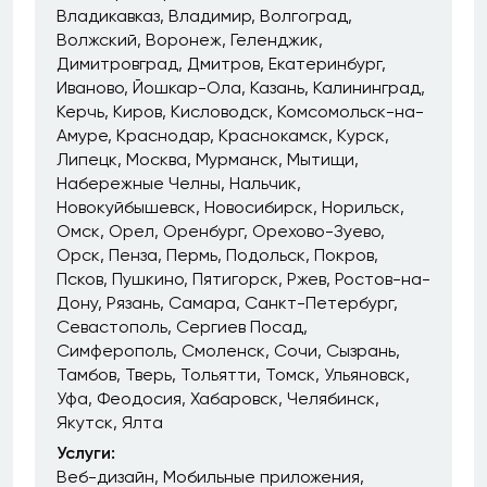
Владикавказ
Владимир
Волгоград
Волжский
Воронеж
Геленджик
Димитровград
Дмитров
Екатеринбург
Иваново
Йошкар-Ола
Казань
Калининград
Керчь
Киров
Кисловодск
Комсомольск-на-
Амуре
Краснодар
Краснокамск
Курск
Липецк
Москва
Мурманск
Мытищи
Набережные Челны
Нальчик
Новокуйбышевск
Новосибирск
Норильск
Омск
Орел
Оренбург
Орехово-Зуево
Орск
Пенза
Пермь
Подольск
Покров
Псков
Пушкино
Пятигорск
Ржев
Ростов-на-
Дону
Рязань
Самара
Санкт-Петербург
Севастополь
Сергиев Посад
Симферополь
Смоленск
Сочи
Сызрань
Тамбов
Тверь
Тольятти
Томск
Ульяновск
Уфа
Феодосия
Хабаровск
Челябинск
Якутск
Ялта
Услуги:
Веб-дизайн
Мобильные приложения