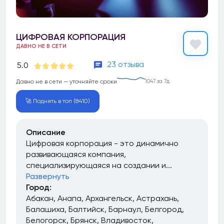
ЦИФРОВАЯ КОРПОРАЦИЯ
ДАВНО НЕ В СЕТИ
23 отзыва
5.0
Давно не в сети — уточняйте сроки
1047 за 7д
🚀 Поднять в топ (8410)
Описание
Цифровая корпорация - это динамично
развивающаяся компания,
специализирующаяся на создании и...
Развернуть
Город:
Абакан
Анапа
Архангельск
Астрахань
Балашиха
Балтийск
Барнаул
Белгород
Белогорск
Брянск
Владивосток