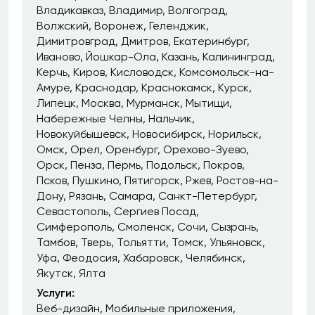
Владикавказ
Владимир
Волгоград
Волжский
Воронеж
Геленджик
Димитровград
Дмитров
Екатеринбург
Иваново
Йошкар-Ола
Казань
Калининград
Керчь
Киров
Кисловодск
Комсомольск-на-
Амуре
Краснодар
Краснокамск
Курск
Липецк
Москва
Мурманск
Мытищи
Набережные Челны
Нальчик
Новокуйбышевск
Новосибирск
Норильск
Омск
Орел
Оренбург
Орехово-Зуево
Орск
Пенза
Пермь
Подольск
Покров
Псков
Пушкино
Пятигорск
Ржев
Ростов-на-
Дону
Рязань
Самара
Санкт-Петербург
Севастополь
Сергиев Посад
Симферополь
Смоленск
Сочи
Сызрань
Тамбов
Тверь
Тольятти
Томск
Ульяновск
Уфа
Феодосия
Хабаровск
Челябинск
Якутск
Ялта
Услуги:
Веб-дизайн
Мобильные приложения