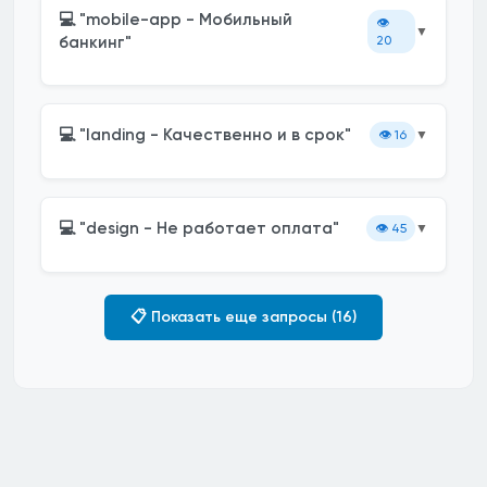
💻 "mobile-app - Мобильный
👁️
▼
банкинг"
20
💻 "landing - Качественно и в срок"
👁️
16
▼
💻 "design - Не работает оплата"
👁️
45
▼
📋 Показать еще запросы (16)