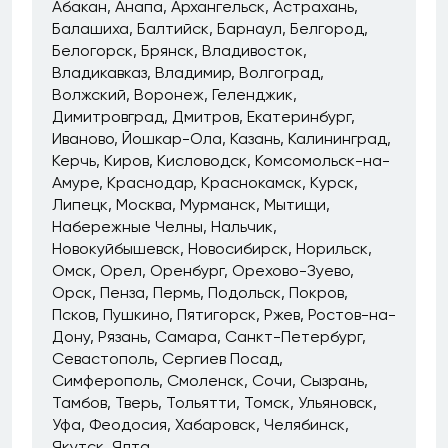
Абакан
Анапа
Архангельск
Астрахань
Балашиха
Балтийск
Барнаул
Белгород
Белогорск
Брянск
Владивосток
Владикавказ
Владимир
Волгоград
Волжский
Воронеж
Геленджик
Димитровград
Дмитров
Екатеринбург
Иваново
Йошкар-Ола
Казань
Калининград
Керчь
Киров
Кисловодск
Комсомольск-на-
Амуре
Краснодар
Краснокамск
Курск
Липецк
Москва
Мурманск
Мытищи
Набережные Челны
Нальчик
Новокуйбышевск
Новосибирск
Норильск
Омск
Орел
Оренбург
Орехово-Зуево
Орск
Пенза
Пермь
Подольск
Покров
Псков
Пушкино
Пятигорск
Ржев
Ростов-на-
Дону
Рязань
Самара
Санкт-Петербург
Севастополь
Сергиев Посад
Симферополь
Смоленск
Сочи
Сызрань
Тамбов
Тверь
Тольятти
Томск
Ульяновск
Уфа
Феодосия
Хабаровск
Челябинск
Якутск
Ялта