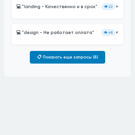
💻 "landing - Качественно и в срок"
👁️
22
▼
💻 "design - Не работает оплата"
👁️
48
▼
📋 Показать еще запросы (8)