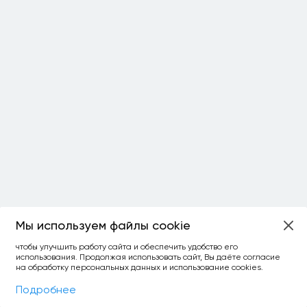
Мы используем файлы cookie
ОСТАЛОСЬ:
чтобы улучшить работу сайта и обеспечить удобство его
использования. Продолжая использовать сайт, Вы даёте согласие
уточнить фильтр
сравнить топ-3
спросить ИИ
на обработку персональных данных и использование cookies.
×
как выбирать
Фильтры
На карте
Подробнее