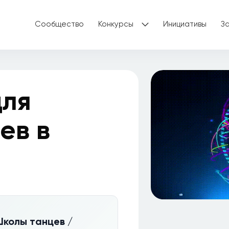
Сообщество
Конкурсы
Инициативы
З
для
ев в
Школы танцев /