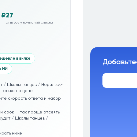
 ₽
27
отзывов у компаний списка
ешевле в вилке
Добавьте
з ИИ
т / Школы танцев / Норильск»
 только по цене.
ите скорость ответа и набор
и срок — так проще отсеять
удит / Школы танцев /
бирать ниже