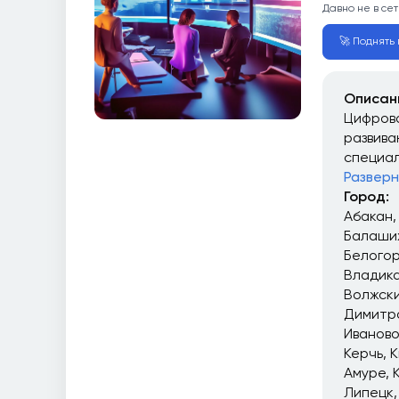
Давно не в сет
🚀 Поднять в
Описан
Цифрова
развива
специал
Разверн
Город:
Абакан
Балаши
Белого
Владика
Волжск
Димитр
Иваново
Керчь
К
Амуре
Липецк