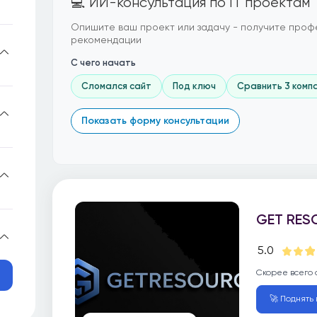
💻 ИИ-консультация по IT проектам
Опишите ваш проект или задачу - получите проф
рекомендации
С чего начать
Сломался сайт
Под ключ
Сравнить 3 комп
Показать форму консультации
GET RES
5.0
Скорее всего 
🚀 Поднять 