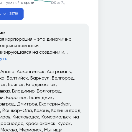
и — уточняйте сроки
1017 за 7д
 топ (8378)
ие
я корпорация - это динамично
ющаяся компания,
изирующаяся на создании и...
уть
Анапа
Архангельск
Астрахань
ха
Балтийск
Барнаул
Белгород
рск
Брянск
Владивосток
вказ
Владимир
Волгоград
ий
Воронеж
Геленджик
овград
Дмитров
Екатеринбург
Йошкар-Ола
Казань
Калининград
иров
Кисловодск
Комсомольск-на-
Краснодар
Краснокамск
Курск
Москва
Мурманск
Мытищи