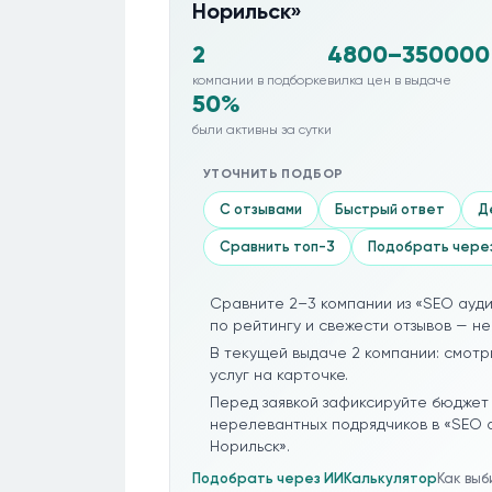
Норильск»
2
4800–350000
компании в подборке
вилка цен в выдаче
50%
были активны за сутки
УТОЧНИТЬ ПОДБОР
С отзывами
Быстрый ответ
Д
Сравнить топ-3
Подобрать чере
Сравните 2–3 компании из «SEO ауди
по рейтингу и свежести отзывов — не
В текущей выдаче 2 компании: смотр
услуг на карточке.
Перед заявкой зафиксируйте бюджет 
нерелевантных подрядчиков в «SEO а
Норильск».
Подобрать через ИИ
Калькулятор
Как вы