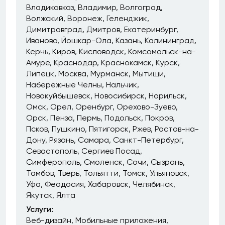
Владикавказ
Владимир
Волгоград
Волжский
Воронеж
Геленджик
Димитровград
Дмитров
Екатеринбург
Иваново
Йошкар-Ола
Казань
Калининград
Керчь
Киров
Кисловодск
Комсомольск-на-
Амуре
Краснодар
Краснокамск
Курск
Липецк
Москва
Мурманск
Мытищи
Набережные Челны
Нальчик
Новокуйбышевск
Новосибирск
Норильск
Омск
Орел
Оренбург
Орехово-Зуево
Орск
Пенза
Пермь
Подольск
Покров
Псков
Пушкино
Пятигорск
Ржев
Ростов-на-
Дону
Рязань
Самара
Санкт-Петербург
Севастополь
Сергиев Посад
Симферополь
Смоленск
Сочи
Сызрань
Тамбов
Тверь
Тольятти
Томск
Ульяновск
Уфа
Феодосия
Хабаровск
Челябинск
Якутск
Ялта
Услуги:
Веб-дизайн
Мобильные приложения