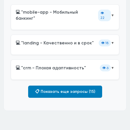
💻 "mobile-app - Мобильный
👁️
▼
банкинг"
22
💻 "landing - Качественно и в срок"
👁️
18
▼
💻 "crm - Плохая адаптивность"
👁️
6
▼
📋 Показать еще запросы (15)