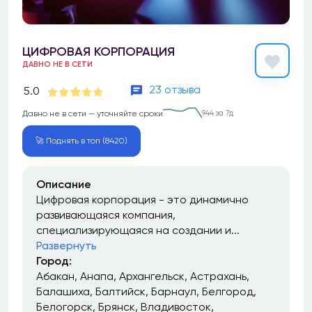
ЦИФРОВАЯ КОРПОРАЦИЯ
ДАВНО НЕ В СЕТИ
23 отзыва
5.0
Давно не в сети — уточняйте сроки
944 за 7д
🚀 Поднять в топ (8420)
Описание
Цифровая корпорация - это динамично
развивающаяся компания,
специализирующаяся на создании и...
Развернуть
Город:
Абакан
Анапа
Архангельск
Астрахань
Балашиха
Балтийск
Барнаул
Белгород
Белогорск
Брянск
Владивосток