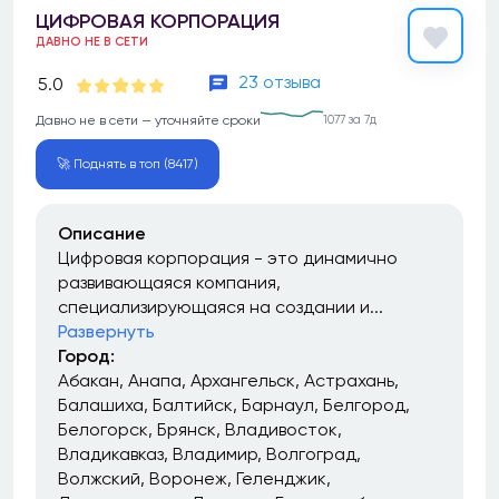
ЦИФРОВАЯ КОРПОРАЦИЯ
ДАВНО НЕ В СЕТИ
23 отзыва
5.0
Давно не в сети — уточняйте сроки
1077 за 7д
🚀 Поднять в топ (8417)
Описание
Цифровая корпорация - это динамично
развивающаяся компания,
специализирующаяся на создании и...
Развернуть
Город:
Абакан
Анапа
Архангельск
Астрахань
Балашиха
Балтийск
Барнаул
Белгород
Белогорск
Брянск
Владивосток
Владикавказ
Владимир
Волгоград
Волжский
Воронеж
Геленджик