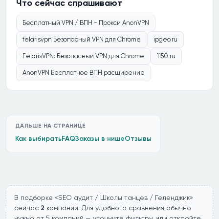
Что сейчас спрашивают
Бесплатный VPN / ВПН - Прокси AnonVPN
felarisvpn Безопасный VPN для Chrome
ipgeo.ru
FelarisVPN: Безопасный VPN для Chrome
1150.ru
AnonVPN Бесплатное ВПН расширение
ДАЛЬШЕ НА СТРАНИЦЕ
Как выбирать
FAQ
Заказы в нише
Отзывы
В подборке «SEO аудит / Школы танцев / Геленджик»
сейчас
2
компании. Для удобного сравнения обычно
нужно от 5 компаний — уточните фильтры или откройте