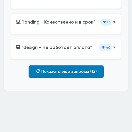
💻 "landing - Качественно и в срок"
👁️
17
▼
💻 "design - Не работает оплата"
👁️
46
▼
📋 Показать еще запросы (12)