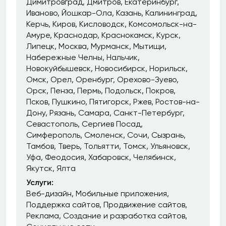
Димитровград
Дмитров
Екатеринбург
Иваново
Йошкар-Ола
Казань
Калининград
Керчь
Киров
Кисловодск
Комсомольск-на-
Амуре
Краснодар
Краснокамск
Курск
Липецк
Москва
Мурманск
Мытищи
Набережные Челны
Нальчик
Новокуйбышевск
Новосибирск
Норильск
Омск
Орел
Оренбург
Орехово-Зуево
Орск
Пенза
Пермь
Подольск
Покров
Псков
Пушкино
Пятигорск
Ржев
Ростов-на-
Дону
Рязань
Самара
Санкт-Петербург
Севастополь
Сергиев Посад
Симферополь
Смоленск
Сочи
Сызрань
Тамбов
Тверь
Тольятти
Томск
Ульяновск
Уфа
Феодосия
Хабаровск
Челябинск
Якутск
Ялта
Услуги:
Веб-дизайн
Мобильные приложения
Поддержка сайтов
Продвижение сайтов
Реклама
Создание и разработка сайтов