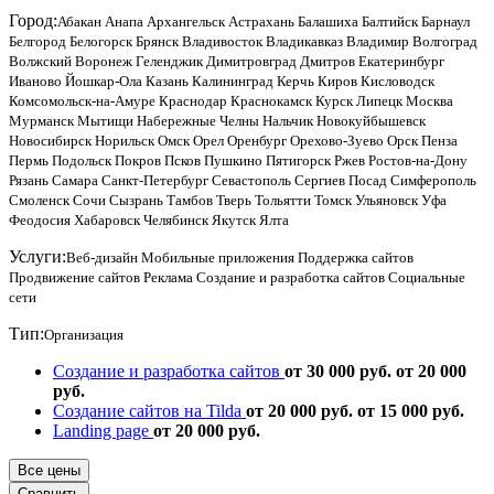
Город:
Абакан
Анапа
Архангельск
Астрахань
Балашиха
Балтийск
Барнаул
Белгород
Белогорск
Брянск
Владивосток
Владикавказ
Владимир
Волгоград
Волжский
Воронеж
Геленджик
Димитровград
Дмитров
Екатеринбург
Иваново
Йошкар-Ола
Казань
Калининград
Керчь
Киров
Кисловодск
Комсомольск-на-Амуре
Краснодар
Краснокамск
Курск
Липецк
Москва
Мурманск
Мытищи
Набережные Челны
Нальчик
Новокуйбышевск
Новосибирск
Норильск
Омск
Орел
Оренбург
Орехово-Зуево
Орск
Пенза
Пермь
Подольск
Покров
Псков
Пушкино
Пятигорск
Ржев
Ростов-на-Дону
Рязань
Самара
Санкт-Петербург
Севастополь
Сергиев Посад
Симферополь
Смоленск
Сочи
Сызрань
Тамбов
Тверь
Тольятти
Томск
Ульяновск
Уфа
Феодосия
Хабаровск
Челябинск
Якутск
Ялта
Услуги:
Веб-дизайн
Мобильные приложения
Поддержка сайтов
Продвижение сайтов
Реклама
Создание и разработка сайтов
Социальные
сети
Тип:
Организация
Создание и разработка сайтов
от 30 000 руб.
от 20 000
руб.
Создание сайтов на Tilda
от 20 000 руб.
от 15 000 руб.
Landing page
от 20 000 руб.
Все цены
Сравнить