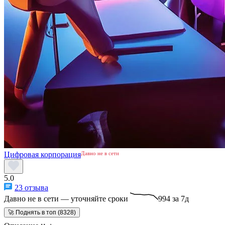
Цифровая корпорация
Давно не в сети
5.0
23 отзыва
Давно не в сети — уточняйте сроки
994 за 7д
🚀 Поднять в топ (8328)