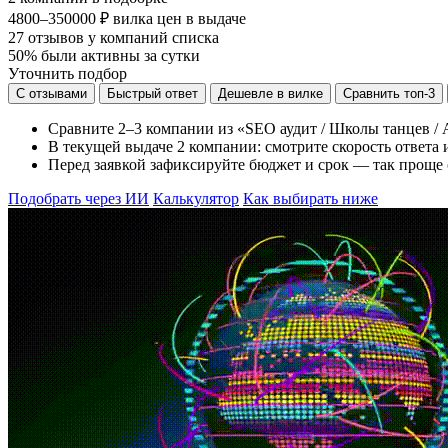
4800–350000 ₽
вилка цен в выдаче
27
отзывов у компаний списка
50%
были активны за сутки
Уточнить подбор
С отзывами
Быстрый ответ
Дешевле в вилке
Сравнить топ-3
Сравните 2–3 компании из «SEO аудит / Школы танцев / А
В текущей выдаче 2 компании: смотрите скорость ответа и
Перед заявкой зафиксируйте бюджет и срок — так проще 
Подобрать через ИИ
Калькулятор
Как выбирать ниже