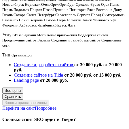
Новосибирск
Норильск
Омск
Орел
Оренбург
Орехово-Зуево
Орск
Пенза
Пермь
Подольск
Покров
Псков
Пушкино
Пятигорск
Ржев
Ростов-на-Дону
Рязань
Самара
Санкт-Петербург
Севастополь
Сергиев Посад
Симферополь
Смоленск
Сочи
Сызрань
Тамбов
Тверь
Тольятти
Томск
Ульяновск
Уфа
Феодосия
Хабаровск
Челябинск
Якутск
Ялта
Услуги:
Веб-дизайн
Мобильные приложения
Поддержка сайтов
Продвижение сайтов
Реклама
Создание и разработка сайтов
Социальные
сети
Тип:
Организация
Создание и разработка сайтов
от 30 000 руб.
от 20 000
руб.
Создание сайтов на Tilda
от 20 000 руб.
от 15 000 руб.
Landing page
от 20 000 руб.
Все цены
Сравнить
Заявки приостановлены
Перейти на сайт
Подробнее
Сколько стоит SEO аудит в Твери?