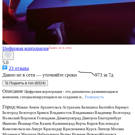
Цифровая корпорация
Давно не в сети
5.0
23 отзыва
Давно не в сети — уточняйте сроки
973 за 7д
🚀 Поднять в топ (8324)
Описание
Цифровая корпорация - это динамично развивающаяся
компания, специализирующаяся на создании и...
Развернуть
Город:
Абакан
Анапа
Архангельск
Астрахань
Балашиха
Балтийск
Барнаул
Белгород
Белогорск
Брянск
Владивосток
Владикавказ
Владимир
Волгоград
Волжский
Воронеж
Геленджик
Димитровград
Дмитров
Екатеринбург
Иваново
Йошкар-Ола
Казань
Калининград
Керчь
Киров
Кисловодск
Комсомольск-на-Амуре
Краснодар
Краснокамск
Курск
Липецк
Москва
Мурманск
Мытищи
Набережные Челны
Нальчик
Новокуйбышевск