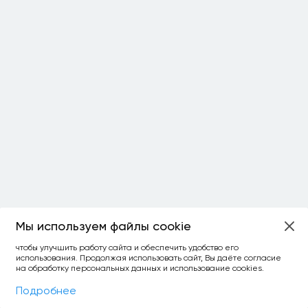
Мы используем файлы cookie
ОСТАЛОСЬ:
чтобы улучшить работу сайта и обеспечить удобство его
использования. Продолжая использовать сайт, Вы даёте согласие
уточнить фильтр
сравнить топ-3
спросить ИИ
на обработку персональных данных и использование cookies.
×
как выбирать
Фильтры
На карте
Подробнее