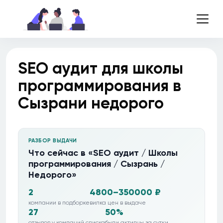
SEO аудит для школы
программирования в
Сызрани недорого
РАЗБОР ВЫДАЧИ
Что сейчас в «SEO аудит / Школы
программирования / Сызрань /
Недорого»
2
4800–350000 ₽
компании в подборке
вилка цен в выдаче
27
50%
отзывов у компаний списка
были активны за сутки