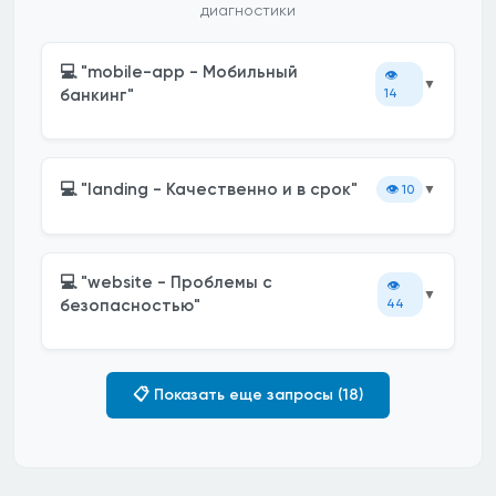
диагностики
💻 "mobile-app - Мобильный
👁️
▼
банкинг"
14
💻 "landing - Качественно и в срок"
👁️
10
▼
💻 "website - Проблемы с
👁️
▼
безопасностью"
44
📋 Показать еще запросы (18)