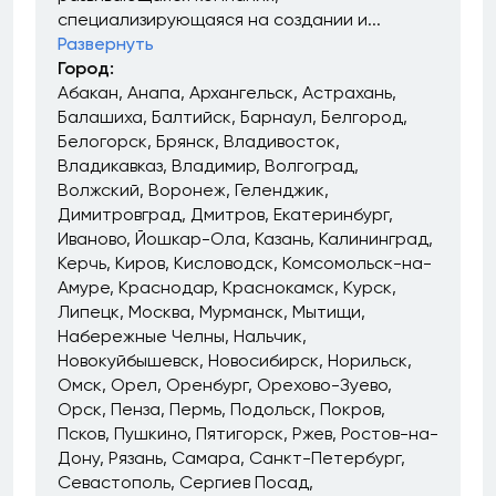
специализирующаяся на создании и...
Развернуть
Город:
Абакан
Анапа
Архангельск
Астрахань
Балашиха
Балтийск
Барнаул
Белгород
Белогорск
Брянск
Владивосток
Владикавказ
Владимир
Волгоград
Волжский
Воронеж
Геленджик
Димитровград
Дмитров
Екатеринбург
Иваново
Йошкар-Ола
Казань
Калининград
Керчь
Киров
Кисловодск
Комсомольск-на-
Амуре
Краснодар
Краснокамск
Курск
Липецк
Москва
Мурманск
Мытищи
Набережные Челны
Нальчик
Новокуйбышевск
Новосибирск
Норильск
Омск
Орел
Оренбург
Орехово-Зуево
Орск
Пенза
Пермь
Подольск
Покров
Псков
Пушкино
Пятигорск
Ржев
Ростов-на-
Дону
Рязань
Самара
Санкт-Петербург
Севастополь
Сергиев Посад