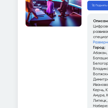
🚀 Поднять в
Описан
Цифрова
развива
специал
Разверн
Город:
Абакан
Балаши
Белого
Владика
Волжск
Димитр
Иваново
Керчь
К
Амуре
Липецк
Набере