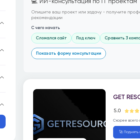
💻 ИИ-консультация по IT проектам
Опишите ваш проект или задачу - получите проф
рекомендации
С чего начать
Сломался сайт
Под ключ
Сравнить 3 комп
Показать форму консультации
GET RES
5.0
Скорее всего 
🚀 Поднять 