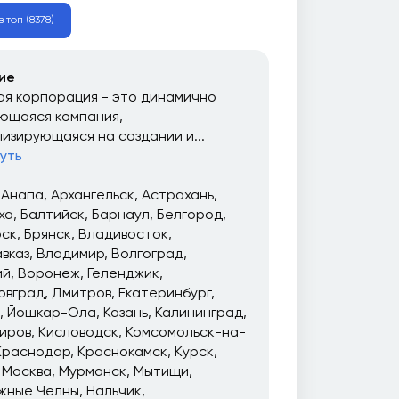
 топ (8378)
ие
я корпорация - это динамично
ющаяся компания,
изирующаяся на создании и...
уть
Анапа
Архангельск
Астрахань
ха
Балтийск
Барнаул
Белгород
рск
Брянск
Владивосток
вказ
Владимир
Волгоград
ий
Воронеж
Геленджик
овград
Дмитров
Екатеринбург
Йошкар-Ола
Казань
Калининград
иров
Кисловодск
Комсомольск-на-
Краснодар
Краснокамск
Курск
Москва
Мурманск
Мытищи
жные Челны
Нальчик