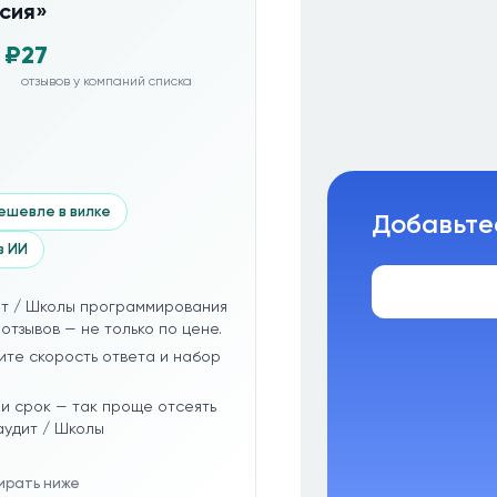
сия»
 ₽
27
отзывов у компаний списка
ешевле в вилке
Добавьте
з ИИ
ит / Школы программирования
отзывов — не только по цене.
ите скорость ответа и набор
и срок — так проще отсеять
аудит / Школы
бирать ниже