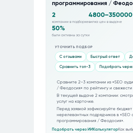
программирования / Феодо
2
4800–350000
компании в подборке
вилка цен в выдаче
50%
были активны за сутки
УТОЧНИТЬ ПОДБОР
С отзывами
Быстрый ответ
Д
Сравнить топ-3
Подобрать чере
Сравните 2–3 компании из «SEO ауд
/ Феодосия» по рейтингу и свежести 
В текущей выдаче 2 компании: смотр
услуг на карточке.
Перед заявкой зафиксируйте бюджет 
нерелевантных подрядчиков в «SEO 
программирования / Феодосия».
Подобрать через ИИ
Калькулятор
Как вы