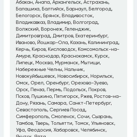
Абакан
Анапа
Архангельск
Астрахань
Балашиха
Балтийск
Барнаул
Белгород
Белогорск
Брянск
Владивосток
Владикавказ
Владимир
Волгоград
Волжский
Воронеж
Геленджик
Димитровград
Дмитров
Екатеринбург
Иваново
Йошкар-Ола
Казань
Калининград
Керчь
Киров
Кисловодск
Комсомольск-на-
Амуре
Краснодар
Краснокамск
Курск
Липецк
Москва
Мурманск
Мытищи
Набережные Челны
Нальчик
Новокуйбышевск
Новосибирск
Норильск
Омск
Орел
Оренбург
Орехово-Зуево
Орск
Пенза
Пермь
Подольск
Покров
Псков
Пушкино
Пятигорск
Ржев
Ростов-на-
Дону
Рязань
Самара
Санкт-Петербург
Севастополь
Сергиев Посад
Симферополь
Смоленск
Сочи
Сызрань
Тамбов
Тверь
Тольятти
Томск
Ульяновск
Уфа
Феодосия
Хабаровск
Челябинск
Якутск
Ялта