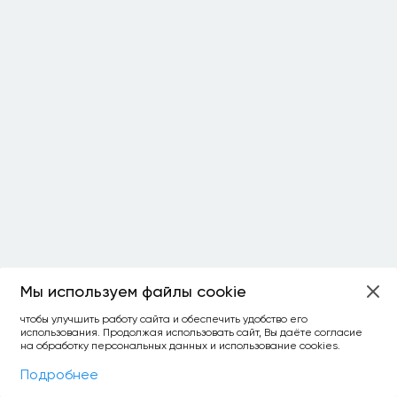
Мы используем файлы cookie
ОСТАЛОСЬ:
чтобы улучшить работу сайта и обеспечить удобство его
использования. Продолжая использовать сайт, Вы даёте согласие
уточнить фильтр
сравнить топ-3
спросить ИИ
на обработку персональных данных и использование cookies.
×
как выбирать
Фильтры
На карте
Подробнее