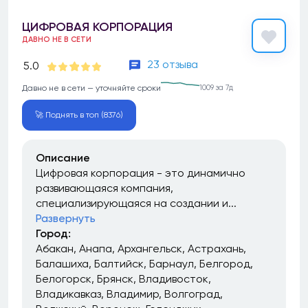
ЦИФРОВАЯ КОРПОРАЦИЯ
ДАВНО НЕ В СЕТИ
23 отзыва
5.0
Давно не в сети — уточняйте сроки
1009 за 7д
🚀 Поднять в топ (8376)
Описание
Цифровая корпорация - это динамично
развивающаяся компания,
специализирующаяся на создании и...
Развернуть
Город:
Абакан
Анапа
Архангельск
Астрахань
Балашиха
Балтийск
Барнаул
Белгород
Белогорск
Брянск
Владивосток
Владикавказ
Владимир
Волгоград