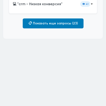
💻 "crm - Низкая конверсия"
👁️
41
▼
📋 Показать еще запросы (23)