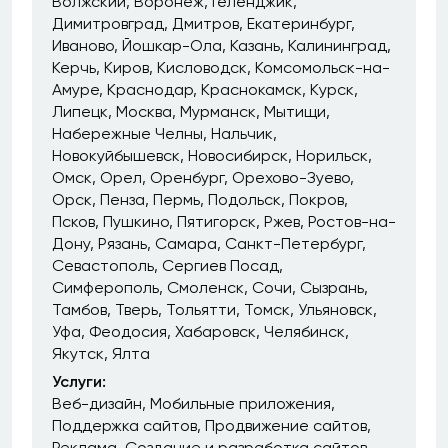
Волжский
Воронеж
Геленджик
Димитровград
Дмитров
Екатеринбург
Иваново
Йошкар-Ола
Казань
Калининград
Керчь
Киров
Кисловодск
Комсомольск-на-
Амуре
Краснодар
Краснокамск
Курск
Липецк
Москва
Мурманск
Мытищи
Набережные Челны
Нальчик
Новокуйбышевск
Новосибирск
Норильск
Омск
Орел
Оренбург
Орехово-Зуево
Орск
Пенза
Пермь
Подольск
Покров
Псков
Пушкино
Пятигорск
Ржев
Ростов-на-
Дону
Рязань
Самара
Санкт-Петербург
Севастополь
Сергиев Посад
Симферополь
Смоленск
Сочи
Сызрань
Тамбов
Тверь
Тольятти
Томск
Ульяновск
Уфа
Феодосия
Хабаровск
Челябинск
Якутск
Ялта
Услуги:
Веб-дизайн
Мобильные приложения
Поддержка сайтов
Продвижение сайтов
Реклама
Создание и разработка сайтов