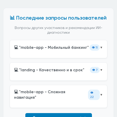
📊 Последние запросы пользователей
Вопросы других участников и рекомендации ИИ-
диагностики
💻 "mobile-app - Мобильный банкинг"
👁️
11
▼
💻 "landing - Качественно и в срок"
👁️
7
▼
💻 "mobile-app - Сложная
👁️
▼
навигация"
22