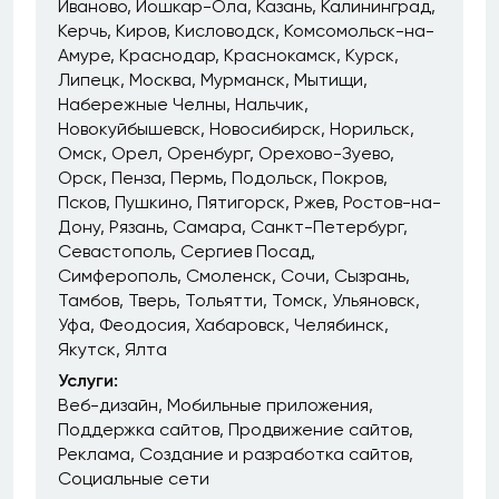
Иваново
Йошкар-Ола
Казань
Калининград
Керчь
Киров
Кисловодск
Комсомольск-на-
Амуре
Краснодар
Краснокамск
Курск
Липецк
Москва
Мурманск
Мытищи
Набережные Челны
Нальчик
Новокуйбышевск
Новосибирск
Норильск
Омск
Орел
Оренбург
Орехово-Зуево
Орск
Пенза
Пермь
Подольск
Покров
Псков
Пушкино
Пятигорск
Ржев
Ростов-на-
Дону
Рязань
Самара
Санкт-Петербург
Севастополь
Сергиев Посад
Симферополь
Смоленск
Сочи
Сызрань
Тамбов
Тверь
Тольятти
Томск
Ульяновск
Уфа
Феодосия
Хабаровск
Челябинск
Якутск
Ялта
Услуги:
Веб-дизайн
Мобильные приложения
Поддержка сайтов
Продвижение сайтов
Реклама
Создание и разработка сайтов
Социальные сети