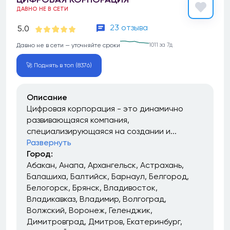
ДАВНО НЕ В СЕТИ
23 отзыва
5.0
Давно не в сети — уточняйте сроки
1011 за 7д
🚀 Поднять в топ (8376)
Описание
Цифровая корпорация - это динамично
развивающаяся компания,
специализирующаяся на создании и...
Развернуть
Город:
Абакан
Анапа
Архангельск
Астрахань
Балашиха
Балтийск
Барнаул
Белгород
Белогорск
Брянск
Владивосток
Владикавказ
Владимир
Волгоград
Волжский
Воронеж
Геленджик
Димитровград
Дмитров
Екатеринбург