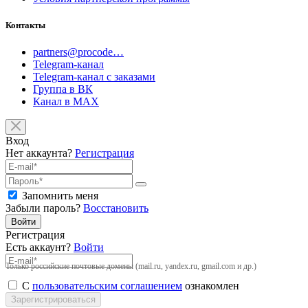
Контакты
partners@procode…
Telegram-канал
Telegram-канал с заказами
Группа в ВК
Канал в MAX
Вход
Нет аккаунта?
Регистрация
Запомнить меня
Забыли пароль?
Восстановить
Войти
Регистрация
Есть аккаунт?
Войти
Только российские почтовые домены (mail.ru, yandex.ru, gmail.com и др.)
С
пользовательским соглашением
ознакомлен
Зарегистрироваться