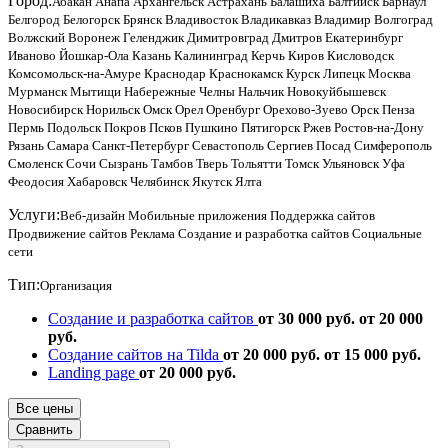
Город:
Абакан
Анапа
Архангельск
Астрахань
Балашиха
Балтийск
Барнаул
Белгород
Белогорск
Брянск
Владивосток
Владикавказ
Владимир
Волгоград
Волжский
Воронеж
Геленджик
Димитровград
Дмитров
Екатеринбург
Иваново
Йошкар-Ола
Казань
Калининград
Керчь
Киров
Кисловодск
Комсомольск-на-Амуре
Краснодар
Краснокамск
Курск
Липецк
Москва
Мурманск
Мытищи
Набережные Челны
Нальчик
Новокуйбышевск
Новосибирск
Норильск
Омск
Орел
Оренбург
Орехово-Зуево
Орск
Пенза
Пермь
Подольск
Покров
Псков
Пушкино
Пятигорск
Ржев
Ростов-на-Дону
Рязань
Самара
Санкт-Петербург
Севастополь
Сергиев Посад
Симферополь
Смоленск
Сочи
Сызрань
Тамбов
Тверь
Тольятти
Томск
Ульяновск
Уфа
Феодосия
Хабаровск
Челябинск
Якутск
Ялта
Услуги:
Веб-дизайн
Мобильные приложения
Поддержка сайтов
Продвижение сайтов
Реклама
Создание и разработка сайтов
Социальные
сети
Тип:
Организация
Создание и разработка сайтов
от 30 000 руб.
от 20 000
руб.
Создание сайтов на Tilda
от 20 000 руб.
от 15 000 руб.
Landing page
от 20 000 руб.
Все цены
Сравнить