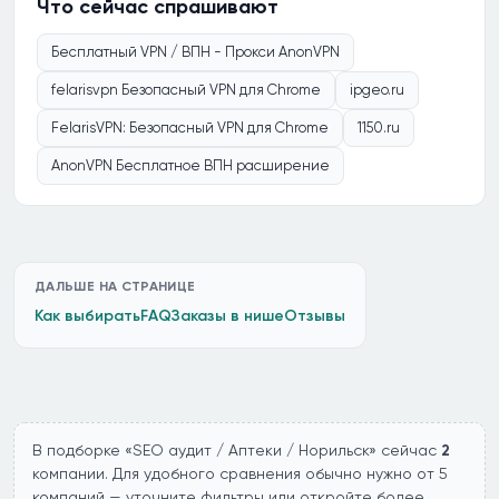
Что сейчас спрашивают
Бесплатный VPN / ВПН - Прокси AnonVPN
felarisvpn Безопасный VPN для Chrome
ipgeo.ru
FelarisVPN: Безопасный VPN для Chrome
1150.ru
AnonVPN Бесплатное ВПН расширение
ДАЛЬШЕ НА СТРАНИЦЕ
Как выбирать
FAQ
Заказы в нише
Отзывы
В подборке «SEO аудит / Аптеки / Норильск» сейчас
2
компании. Для удобного сравнения обычно нужно от 5
компаний — уточните фильтры или откройте более