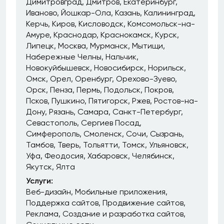
Димитровград
Дмитров
Екатеринбург
Иваново
Йошкар-Ола
Казань
Калининград
Керчь
Киров
Кисловодск
Комсомольск-на-
Амуре
Краснодар
Краснокамск
Курск
Липецк
Москва
Мурманск
Мытищи
Набережные Челны
Нальчик
Новокуйбышевск
Новосибирск
Норильск
Омск
Орел
Оренбург
Орехово-Зуево
Орск
Пенза
Пермь
Подольск
Покров
Псков
Пушкино
Пятигорск
Ржев
Ростов-на-
Дону
Рязань
Самара
Санкт-Петербург
Севастополь
Сергиев Посад
Симферополь
Смоленск
Сочи
Сызрань
Тамбов
Тверь
Тольятти
Томск
Ульяновск
Уфа
Феодосия
Хабаровск
Челябинск
Якутск
Ялта
Услуги:
Веб-дизайн
Мобильные приложения
Поддержка сайтов
Продвижение сайтов
Реклама
Создание и разработка сайтов