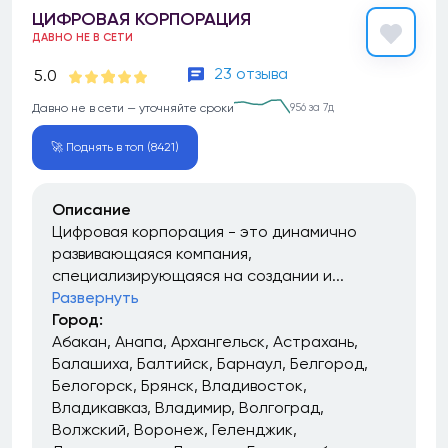
ЦИФРОВАЯ КОРПОРАЦИЯ
ДАВНО НЕ В СЕТИ
23 отзыва
5.0
Давно не в сети — уточняйте сроки
956 за 7д
🚀 Поднять в топ (8421)
Описание
Цифровая корпорация - это динамично
развивающаяся компания,
специализирующаяся на создании и...
Развернуть
Город:
Абакан
Анапа
Архангельск
Астрахань
Балашиха
Балтийск
Барнаул
Белгород
Белогорск
Брянск
Владивосток
Владикавказ
Владимир
Волгоград
Волжский
Воронеж
Геленджик