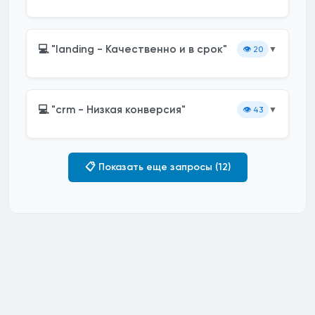
💻 "landing - Качественно и в срок"
👁️
20
▼
💻 "crm - Низкая конверсия"
👁️
43
▼
📋 Показать еще запросы (12)