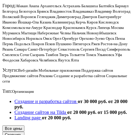
Город:
Абакан
Анапа
Архангельск
Астрахань
Балашиха
Балтийск
Барнаул
Белгород
Белогорск
Брянск
Владивосток
Владикавказ
Владимир
Волгоград
Волжский
Воронеж
Геленджик
Димитровград
Дмитров
Екатеринбург
Иваново
Йошкар-Ола
Казань
Калининград
Керчь
Киров
Кисловодск
Комсомольск-на-Амуре
Краснодар
Краснокамск
Курск
Липецк
Москва
Мурманск
Мытищи
Набережные Челны
Нальчик
Новокуйбышевск
Новосибирск
Норильск
Омск
Орел
Оренбург
Орехово-Зуево
Орск
Пенза
Пермь
Подольск
Покров
Псков
Пушкино
Пятигорск
Ржев
Ростов-на-Дону
Рязань
Самара
Санкт-Петербург
Севастополь
Сергиев Посад
Симферополь
Смоленск
Сочи
Сызрань
Тамбов
Тверь
Тольятти
Томск
Ульяновск
Уфа
Феодосия
Хабаровск
Челябинск
Якутск
Ялта
Услуги:
Веб-дизайн
Мобильные приложения
Поддержка сайтов
Продвижение сайтов
Реклама
Создание и разработка сайтов
Социальные
сети
Тип:
Организация
Создание и разработка сайтов
от 30 000 руб.
от 20 000
руб.
Создание сайтов на Tilda
от 20 000 руб.
от 15 000 руб.
Landing page
от 20 000 руб.
Все цены
Сравнить