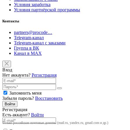
Условия заработка
Условия партнёрской программы
Контакты
partners@procode…
Telegram-канал
Telegram-канал с заказами
Группа в ВК
Канал в MAX
Вход
Нет аккаунта?
Регистрация
Запомнить меня
Забыли пароль?
Восстановить
Войти
Регистрация
Есть аккаунт?
Войти
Только российские почтовые домены (mail.ru, yandex.ru, gmail.com и др.)