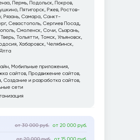
енза
Пермь
Подольск
Покров
ушкино
Пятигорск
Ржев
Ростов-
у
Рязань
Самара
Санкт-
ург
Севастополь
Сергиев Посад
ополь
Смоленск
Сочи
Сызрань
Тверь
Тольятти
Томск
Ульяновск
одосия
Хабаровск
Челябинск
Ялта
зайн
Мобильные приложения
жка сайтов
Продвижение сайтов
а
Создание и разработка сайтов
ьные сети
ганизация
от 30 000 руб.
от 20 000 руб.
от 20 000 руб.
от 15 000 руб.