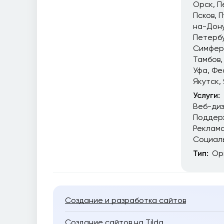
Орск
П
Псков
П
на-Дон
Петерб
Симфер
Тамбов
Уфа
Фе
Якутск
Услуги:
Веб-ди
Поддер
Реклам
Социал
Тип:
Ор
Создание и разработка сайтов
Создание сайтов на Tilda