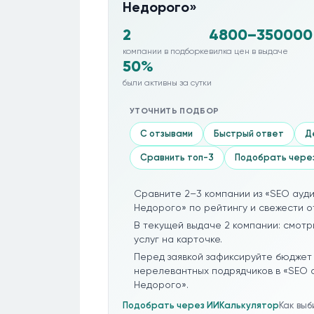
Недорого»
2
4800–350000
компании в подборке
вилка цен в выдаче
50%
были активны за сутки
УТОЧНИТЬ ПОДБОР
С отзывами
Быстрый ответ
Д
Сравнить топ-3
Подобрать чере
Сравните 2–3 компании из «SEO ауди
Недорого» по рейтингу и свежести от
В текущей выдаче 2 компании: смотр
услуг на карточке.
Перед заявкой зафиксируйте бюджет 
нерелевантных подрядчиков в «SEO а
Недорого».
Подобрать через ИИ
Калькулятор
Как вы