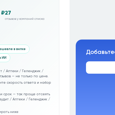
 ₽
27
отзывов у компаний списка
ешевле в вилке
Добавьте
з ИИ
т / Аптеки / Геленджик /
зывов — не только по цене.
ите скорость ответа и набор
и срок — так проще отсеять
удит / Аптеки / Геленджик /
бирать ниже