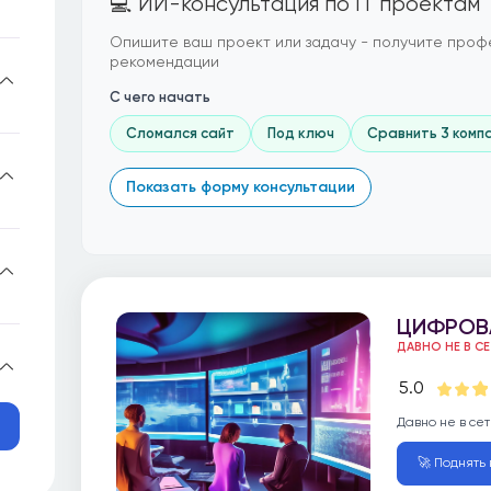
💻 ИИ-консультация по IT проектам
Опишите ваш проект или задачу - получите проф
рекомендации
С чего начать
Сломался сайт
Под ключ
Сравнить 3 комп
Показать форму консультации
ЦИФРОВ
ДАВНО НЕ В С
5.0
Давно не в сет
🚀 Поднять в