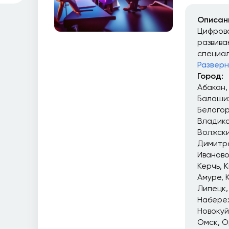
Описан
Цифрова
развива
специал
Разверн
Город:
Абакан
Балаши
Белого
Владика
Волжск
Димитр
Иваново
Керчь
К
Амуре
Липецк
Набере
Новоку
Омск
О