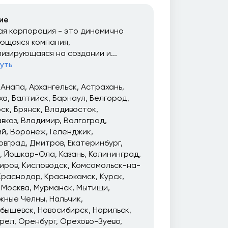
ие
я корпорация - это динамично
ющаяся компания,
изирующаяся на создании и...
уть
Анапа
Архангельск
Астрахань
ха
Балтийск
Барнаул
Белгород
рск
Брянск
Владивосток
вказ
Владимир
Волгоград
ий
Воронеж
Геленджик
овград
Дмитров
Екатеринбург
Йошкар-Ола
Казань
Калининград
иров
Кисловодск
Комсомольск-на-
Краснодар
Краснокамск
Курск
Москва
Мурманск
Мытищи
жные Челны
Нальчик
йбышевск
Новосибирск
Норильск
рел
Оренбург
Орехово-Зуево