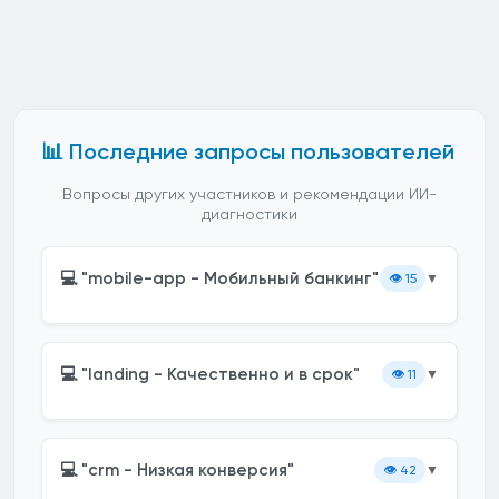
📊 Последние запросы пользователей
Вопросы других участников и рекомендации ИИ-
диагностики
💻 "mobile-app - Мобильный банкинг"
👁️
15
▼
💻 "landing - Качественно и в срок"
👁️
11
▼
💻 "crm - Низкая конверсия"
👁️
42
▼