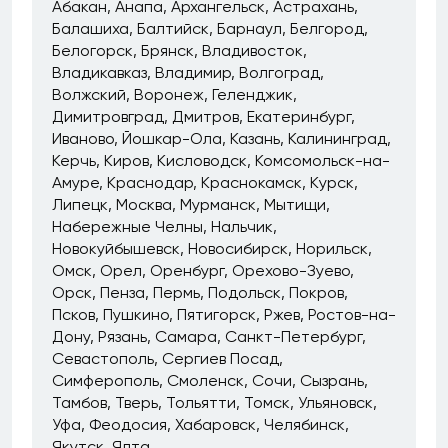
Абакан
Анапа
Архангельск
Астрахань
Балашиха
Балтийск
Барнаул
Белгород
Белогорск
Брянск
Владивосток
Владикавказ
Владимир
Волгоград
Волжский
Воронеж
Геленджик
Димитровград
Дмитров
Екатеринбург
Иваново
Йошкар-Ола
Казань
Калининград
Керчь
Киров
Кисловодск
Комсомольск-на-
Амуре
Краснодар
Краснокамск
Курск
Липецк
Москва
Мурманск
Мытищи
Набережные Челны
Нальчик
Новокуйбышевск
Новосибирск
Норильск
Омск
Орел
Оренбург
Орехово-Зуево
Орск
Пенза
Пермь
Подольск
Покров
Псков
Пушкино
Пятигорск
Ржев
Ростов-на-
Дону
Рязань
Самара
Санкт-Петербург
Севастополь
Сергиев Посад
Симферополь
Смоленск
Сочи
Сызрань
Тамбов
Тверь
Тольятти
Томск
Ульяновск
Уфа
Феодосия
Хабаровск
Челябинск
Якутск
Ялта