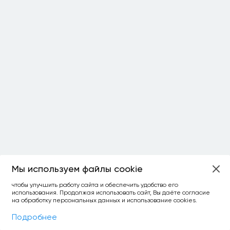
Мы используем файлы cookie
ОСТАЛОСЬ:
чтобы улучшить работу сайта и обеспечить удобство его
использования. Продолжая использовать сайт, Вы даёте согласие
уточнить фильтр
сравнить топ-3
спросить ИИ
на обработку персональных данных и использование cookies.
×
как выбирать
Фильтры
На карте
Подробнее