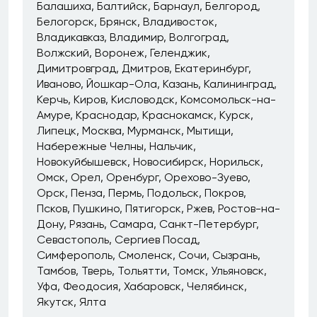
Балашиха
Балтийск
Барнаул
Белгород
Белогорск
Брянск
Владивосток
Владикавказ
Владимир
Волгоград
Волжский
Воронеж
Геленджик
Димитровград
Дмитров
Екатеринбург
Иваново
Йошкар-Ола
Казань
Калининград
Керчь
Киров
Кисловодск
Комсомольск-на-
Амуре
Краснодар
Краснокамск
Курск
Липецк
Москва
Мурманск
Мытищи
Набережные Челны
Нальчик
Новокуйбышевск
Новосибирск
Норильск
Омск
Орел
Оренбург
Орехово-Зуево
Орск
Пенза
Пермь
Подольск
Покров
Псков
Пушкино
Пятигорск
Ржев
Ростов-на-
Дону
Рязань
Самара
Санкт-Петербург
Севастополь
Сергиев Посад
Симферополь
Смоленск
Сочи
Сызрань
Тамбов
Тверь
Тольятти
Томск
Ульяновск
Уфа
Феодосия
Хабаровск
Челябинск
Якутск
Ялта