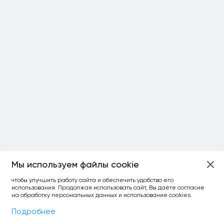
Мы используем файлы cookie
ОСТАЛОСЬ:
чтобы улучшить работу сайта и обеспечить удобство его
использования. Продолжая использовать сайт, Вы даёте согласие
уточнить фильтр
сравнить топ-3
спросить ИИ
на обработку персональных данных и использование cookies.
×
как выбирать
Фильтры
На карте
Подробнее