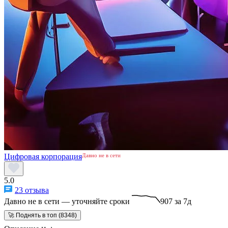
Цифровая корпорация
Давно не в сети
5.0
23 отзыва
Давно не в сети — уточняйте сроки
907 за 7д
🚀 Поднять в топ (8348)