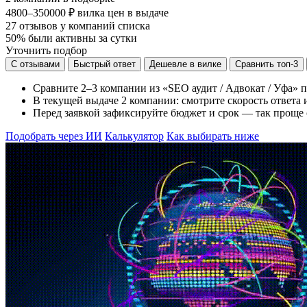
4800–350000 ₽
вилка цен в выдаче
27
отзывов у компаний списка
50%
были активны за сутки
Уточнить подбор
С отзывами
Быстрый ответ
Дешевле в вилке
Сравнить топ-3
Сравните 2–3 компании из «SEO аудит / Адвокат / Уфа» п
В текущей выдаче 2 компании: смотрите скорость ответа и
Перед заявкой зафиксируйте бюджет и срок — так проще 
Подобрать через ИИ
Калькулятор
Как выбирать ниже