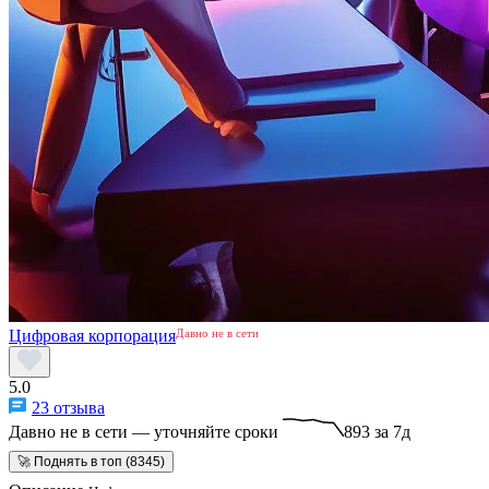
Цифровая корпорация
Давно не в сети
5.0
23 отзыва
Давно не в сети — уточняйте сроки
893 за 7д
🚀 Поднять в топ (8345)