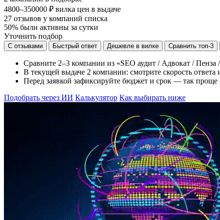
4800–350000 ₽
вилка цен в выдаче
27
отзывов у компаний списка
50%
были активны за сутки
Уточнить подбор
С отзывами
Быстрый ответ
Дешевле в вилке
Сравнить топ-3
Сравните 2–3 компании из «SEO аудит / Адвокат / Пенза 
В текущей выдаче 2 компании: смотрите скорость ответа и
Перед заявкой зафиксируйте бюджет и срок — так проще о
Подобрать через ИИ
Калькулятор
Как выбирать ниже