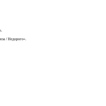
е.
нза / Недорого».