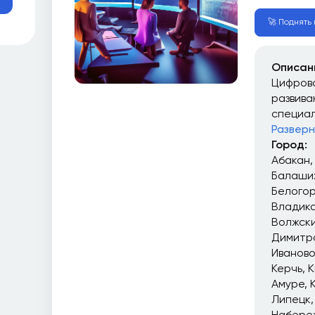
🚀 Поднять в
Описан
Цифрова
развива
специал
Разверн
Город:
Абакан
Балаши
Белого
Владика
Волжск
Димитр
Иваново
Керчь
К
Амуре
Липецк
Набере