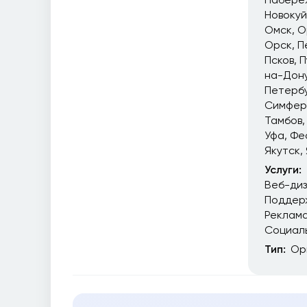
Новоку
Омск
О
Орск
П
Псков
П
на-Дон
Петерб
Симфер
Тамбов
Уфа
Фе
Якутск
Услуги:
Веб-ди
Поддер
Реклам
Социал
Тип:
Ор