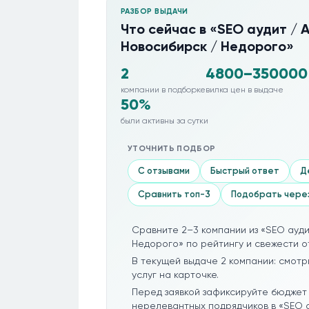
РАЗБОР ВЫДАЧИ
Что сейчас в «SEO аудит / 
Новосибирск / Недорого»
2
4800–350000
компании в подборке
вилка цен в выдаче
50%
были активны за сутки
УТОЧНИТЬ ПОДБОР
С отзывами
Быстрый ответ
Д
Сравнить топ-3
Подобрать чере
Сравните 2–3 компании из «SEO ауди
Недорого» по рейтингу и свежести от
В текущей выдаче 2 компании: смотр
услуг на карточке.
Перед заявкой зафиксируйте бюджет 
нерелевантных подрядчиков в «SEO а