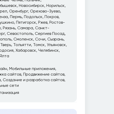
йбышевск
Новосибирск
Норильск
рел
Оренбург
Орехово-Зуево
енза
Пермь
Подольск
Покров
ушкино
Пятигорск
Ржев
Ростов-
у
Рязань
Самара
Санкт-
ург
Севастополь
Сергиев Посад
ополь
Смоленск
Сочи
Сызрань
Тверь
Тольятти
Томск
Ульяновск
одосия
Хабаровск
Челябинск
Ялта
зайн
Мобильные приложения
жка сайтов
Продвижение сайтов
а
Создание и разработка сайтов
ьные сети
ганизация