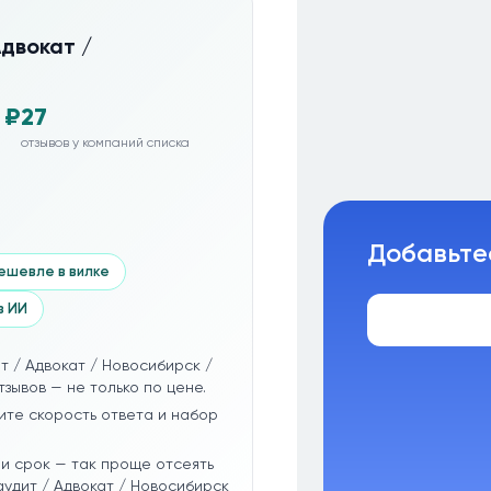
Адвокат /
 ₽
27
отзывов у компаний списка
Добавьте
ешевле в вилке
з ИИ
т / Адвокат / Новосибирск /
зывов — не только по цене.
ите скорость ответа и набор
и срок — так проще отсеять
удит / Адвокат / Новосибирск