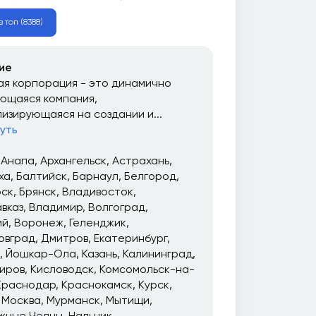
 топ (8388)
ие
я корпорация - это динамично
ющаяся компания,
изирующаяся на создании и...
уть
Анапа
Архангельск
Астрахань
ха
Балтийск
Барнаул
Белгород
рск
Брянск
Владивосток
вказ
Владимир
Волгоград
ий
Воронеж
Геленджик
овград
Дмитров
Екатеринбург
Йошкар-Ола
Казань
Калининград
иров
Кисловодск
Комсомольск-на-
Краснодар
Краснокамск
Курск
Москва
Мурманск
Мытищи
жные Челны
Нальчик