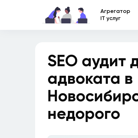
Агрегатор
IT услуг
SEO аудит 
адвоката в
Новосибир
недорого